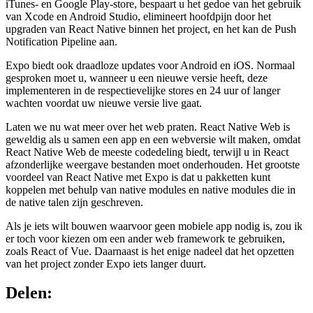
iTunes- en Google Play-store, bespaart u het gedoe van het gebruik
van Xcode en Android Studio, elimineert hoofdpijn door het
upgraden van React Native binnen het project, en het kan de Push
Notification Pipeline aan.
Expo biedt ook draadloze updates voor Android en iOS. Normaal
gesproken moet u, wanneer u een nieuwe versie heeft, deze
implementeren in de respectievelijke stores en 24 uur of langer
wachten voordat uw nieuwe versie live gaat.
Laten we nu wat meer over het web praten. React Native Web is
geweldig als u samen een app en een webversie wilt maken, omdat
React Native Web de meeste codedeling biedt, terwijl u in React
afzonderlijke weergave bestanden moet onderhouden. Het grootste
voordeel van React Native met Expo is dat u pakketten kunt
koppelen met behulp van native modules en native modules die in
de native talen zijn geschreven.
Als je iets wilt bouwen waarvoor geen mobiele app nodig is, zou ik
er toch voor kiezen om een ander web framework te gebruiken,
zoals React of Vue. Daarnaast is het enige nadeel dat het opzetten
van het project zonder Expo iets langer duurt.
Delen: